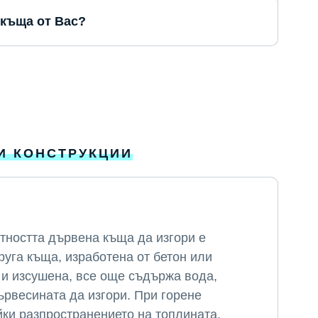
 къща от Вас?
И КОНСТРУКЦИИ
тността дървена къща да изгори е
руга къща, изработена от бетон или
 и изсушена, все още съдържа вода,
ървесината да изгори. При горене
йки разпространението на топлината.