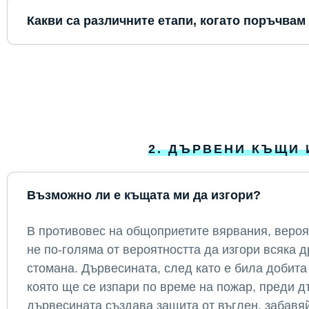
Какви са различните етапи, когато поръчвам
2. ДЪРВЕНИ КЪЩИ 
Възможно ли е къщата ми да изгори?
В противовес на общоприетите вярвания, вероя
не по-голяма от вероятността да изгори всяка д
стомана. Дървесината, след като е била добита
която ще се изпари по време на пожар, преди д
дървесината създава защита от въглен, забавя