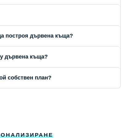
 да построя дървена къща?
ху дървена къща?
ой собствен план?
СОНАЛИЗИРАНЕ