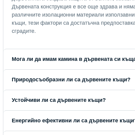
Дървената конструкция е все още здрава и няма
различните изолационни материали използавни
къщи, тези фактори са достатъчна предпоставк
сградите.
Мога ли да имам камина в дървената си къщ
Природосъобразни ли са дървените къщи?
Устойчиви ли са дървените къщи?
Енергийно ефективни ли са дървените къщи