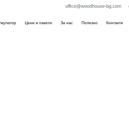
office@woodhouse-bg.com
лкулатор
Цени и пакети
За нас
Полезно
Контакти