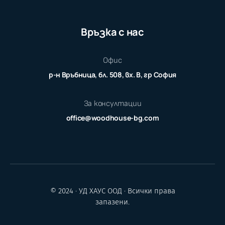
Връзка с нас
Офис
р-н Връбница, бл. 508, вх. В, гр София
За консултации
office@woodhouse-bg.com
© 2024 · УД ХАУС ООД · Всички права
запазени.