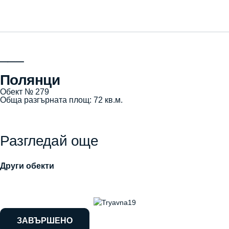
___
Полянци
Обект № 279
Обща разгърната площ: 72 кв.м.
Разгледай още
Други обекти
ЗАВЪРШЕНО