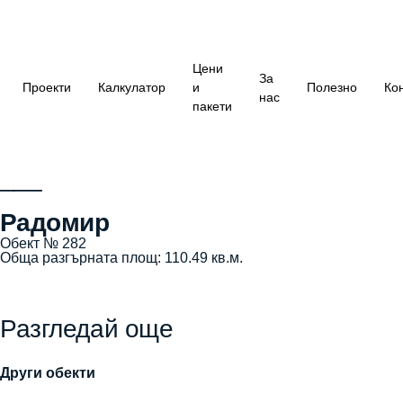
Цени
За
Проекти
Калкулатор
и
Полезно
Ко
нас
пакети
___
Радомир
Обект № 282
Обща разгърната площ: 110.49 кв.м.
Разгледай още
Други обекти