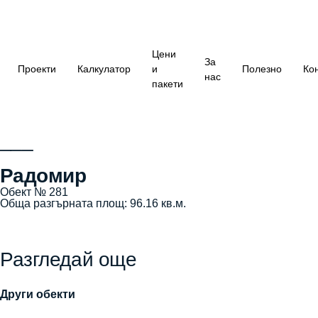
Цени
За
Проекти
Калкулатор
и
Полезно
Ко
нас
пакети
___
Радомир
Обект № 281
Обща разгърната площ: 96.16 кв.м.
Разгледай още
Други обекти