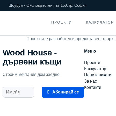
Шоурум - Околовръстен път 159, гр. София
ПРОЕКТИ
КАЛКУЛАТОР
Проектът е разработен и предоставен от арх.
Wood House -
Меню
дървени къщи
Проекти
Калкулатор
Строим мечтания дом заедно.
Цени и пакети
За нас
Контакти
Абонирай се