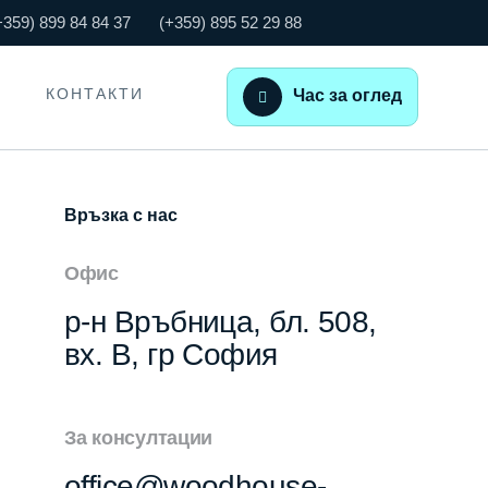
+359) 899 84 84 37
(+359) 895 52 29 88
КОНТАКТИ
Час за оглед
Връзка с нас
Офис
р-н Връбница, бл. 508,
вх. В, гр София
За консултации
office@woodhouse-