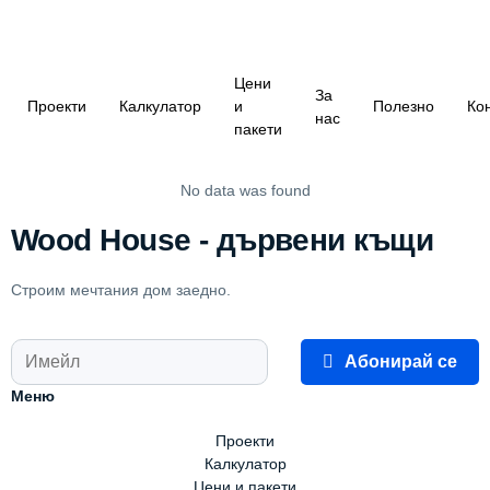
Цени
За
Проекти
Калкулатор
и
Полезно
Ко
нас
пакети
No data was found
Wood House - дървени къщи
Строим мечтания дом заедно.
Абонирай се
Меню
Проекти
Калкулатор
Цени и пакети