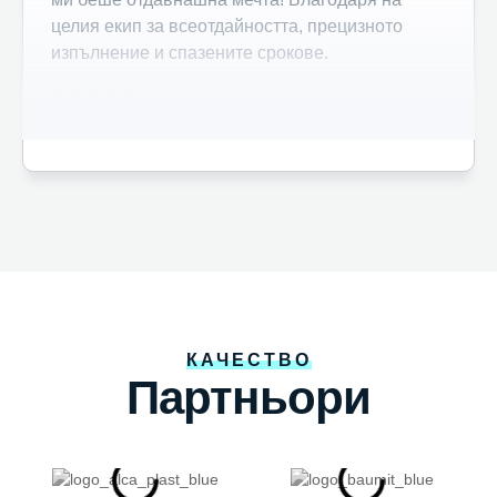
целия екип за всеотдайността, прецизното
изпълнение и спазените срокове.
★
★
★
★
★
Георги Желязков
КАЧЕСТВО
Партньори