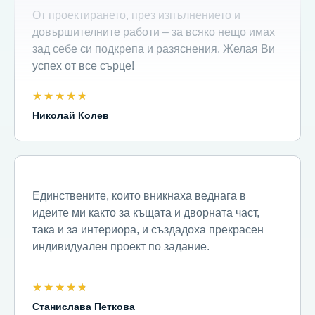
От проектирането, през изпълнението и
довършителните работи – за всяко нещо имах
зад себе си подкрепа и разяснения. Желая Ви
успех от все сърце!
★
★
★
★
★
Николай Колев
Единствените, които вникнаха веднага в
идеите ми както за къщата и дворната част,
така и за интериора, и създадоха прекрасен
индивидуален проект по задание.
★
★
★
★
★
Станислава Петкова