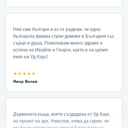
Ние сме българи и аз се радвам, че една
българска фирма строи домове в България със
сърце и душа. Пожелавам много здраве и
успехи на Ивайло и Георги, както и на целия
екип на Уд Хаус!
★
★
★
★
★
Явор Велев
Дървената къща, която създадоха от Уд Хаус
по проект на арх. Николов, няма да скрия, че
ми беше отдавнашна мечта! Благодаря на