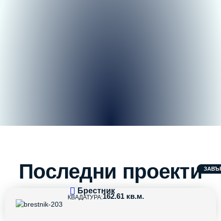
Последни проекти
ЗАВЪ
Брестник
162.61 кв.м.
КВАДАТУРА: